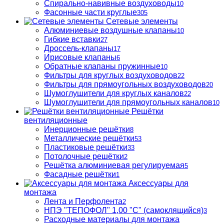
Спирально-навивные воздуховоды
10
Фасонные части круглые
305
Сетевые элементы
Алюминиевые воздушные клапаны
10
Гибкие вставки
27
Дроссель-клапаны
17
Ирисовые клапаны
6
Обратные клапаны пружинные
10
Фильтры для круглых воздуховодов
22
Фильтры для прямоугольных воздуховодов
20
Шумоглушители для круглых каналов
22
Шумоглушители для прямоугольных каналов
10
Решётки
вентиляционные
Инерционные решётки
8
Металлические решётки
53
Пластиковые решётки
33
Потолочные решётки
2
Решётка алюминиевая регулируемая
5
Фасадные решётки
1
Аксессуары для
монтажа
Лента и Перфолента
2
НПЭ "ТЕПОФОЛ" 1,00 "С" (самоклящийся)
3
Расходные материалы для монтажа