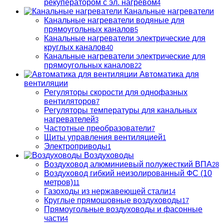
рекуператором с эл. нагревом
4
Канальные нагреватели
Канальные нагреватели водяные для
прямоугольных каналов
5
Канальные нагреватели электрические для
круглых каналов
40
Канальные нагреватели электрические для
прямоугольных каналов
22
Автоматика для
вентиляции
Регуляторы скорости для однофазных
вентиляторов
7
Регуляторы температуры для канальных
нагревателей
3
Частотные преобразователи
7
Щиты управления вентиляцией
1
Электроприводы
1
Воздуховоды
Воздуховод алюминиевый полужесткий ВПА
28
Воздуховод гибкий неизолированный ФС (10
метров)
11
Газоходы из нержавеющей стали
14
Круглые прямошовные воздуховоды
17
Прямоугольные воздуховоды и фасонные
части
4