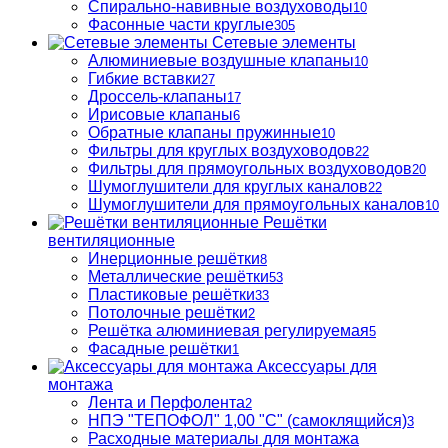
Спирально-навивные воздуховоды
10
Фасонные части круглые
305
Сетевые элементы
Алюминиевые воздушные клапаны
10
Гибкие вставки
27
Дроссель-клапаны
17
Ирисовые клапаны
6
Обратные клапаны пружинные
10
Фильтры для круглых воздуховодов
22
Фильтры для прямоугольных воздуховодов
20
Шумоглушители для круглых каналов
22
Шумоглушители для прямоугольных каналов
10
Решётки
вентиляционные
Инерционные решётки
8
Металлические решётки
53
Пластиковые решётки
33
Потолочные решётки
2
Решётка алюминиевая регулируемая
5
Фасадные решётки
1
Аксессуары для
монтажа
Лента и Перфолента
2
НПЭ "ТЕПОФОЛ" 1,00 "С" (самоклящийся)
3
Расходные материалы для монтажа