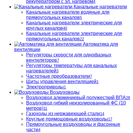
рекуператором с эл. нагревом
4
Канальные нагреватели
Канальные нагреватели водяные для
прямоугольных каналов
5
Канальные нагреватели электрические для
круглых каналов
40
Канальные нагреватели электрические для
прямоугольных каналов
22
Автоматика для
вентиляции
Регуляторы скорости для однофазных
вентиляторов
7
Регуляторы температуры для канальных
нагревателей
3
Частотные преобразователи
7
Щиты управления вентиляцией
1
Электроприводы
1
Воздуховоды
Воздуховод алюминиевый полужесткий ВПА
28
Воздуховод гибкий неизолированный ФС (10
метров)
11
Газоходы из нержавеющей стали
14
Круглые прямошовные воздуховоды
17
Прямоугольные воздуховоды и фасонные
части
4