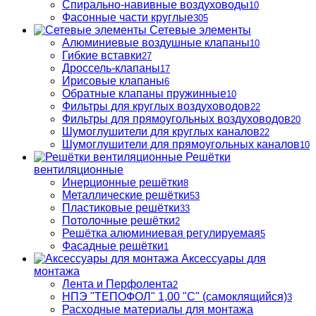
Спирально-навивные воздуховоды
10
Фасонные части круглые
305
Сетевые элементы
Алюминиевые воздушные клапаны
10
Гибкие вставки
27
Дроссель-клапаны
17
Ирисовые клапаны
6
Обратные клапаны пружинные
10
Фильтры для круглых воздуховодов
22
Фильтры для прямоугольных воздуховодов
20
Шумоглушители для круглых каналов
22
Шумоглушители для прямоугольных каналов
10
Решётки
вентиляционные
Инерционные решётки
8
Металлические решётки
53
Пластиковые решётки
33
Потолочные решётки
2
Решётка алюминиевая регулируемая
5
Фасадные решётки
1
Аксессуары для
монтажа
Лента и Перфолента
2
НПЭ "ТЕПОФОЛ" 1,00 "С" (самоклящийся)
3
Расходные материалы для монтажа