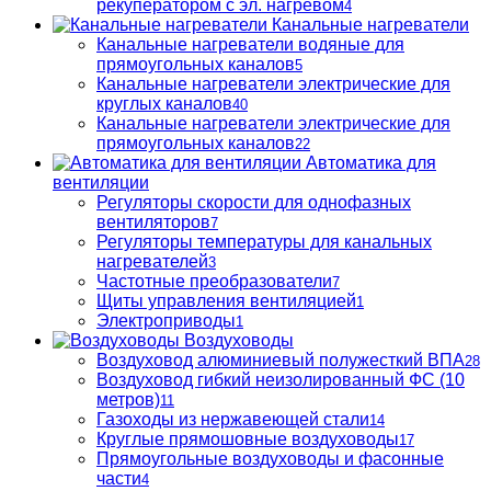
рекуператором с эл. нагревом
4
Канальные нагреватели
Канальные нагреватели водяные для
прямоугольных каналов
5
Канальные нагреватели электрические для
круглых каналов
40
Канальные нагреватели электрические для
прямоугольных каналов
22
Автоматика для
вентиляции
Регуляторы скорости для однофазных
вентиляторов
7
Регуляторы температуры для канальных
нагревателей
3
Частотные преобразователи
7
Щиты управления вентиляцией
1
Электроприводы
1
Воздуховоды
Воздуховод алюминиевый полужесткий ВПА
28
Воздуховод гибкий неизолированный ФС (10
метров)
11
Газоходы из нержавеющей стали
14
Круглые прямошовные воздуховоды
17
Прямоугольные воздуховоды и фасонные
части
4