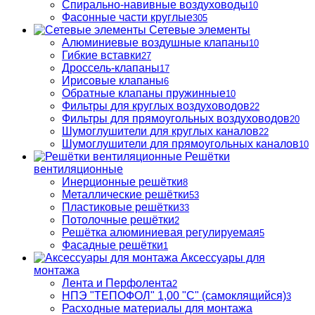
Спирально-навивные воздуховоды
10
Фасонные части круглые
305
Сетевые элементы
Алюминиевые воздушные клапаны
10
Гибкие вставки
27
Дроссель-клапаны
17
Ирисовые клапаны
6
Обратные клапаны пружинные
10
Фильтры для круглых воздуховодов
22
Фильтры для прямоугольных воздуховодов
20
Шумоглушители для круглых каналов
22
Шумоглушители для прямоугольных каналов
10
Решётки
вентиляционные
Инерционные решётки
8
Металлические решётки
53
Пластиковые решётки
33
Потолочные решётки
2
Решётка алюминиевая регулируемая
5
Фасадные решётки
1
Аксессуары для
монтажа
Лента и Перфолента
2
НПЭ "ТЕПОФОЛ" 1,00 "С" (самоклящийся)
3
Расходные материалы для монтажа