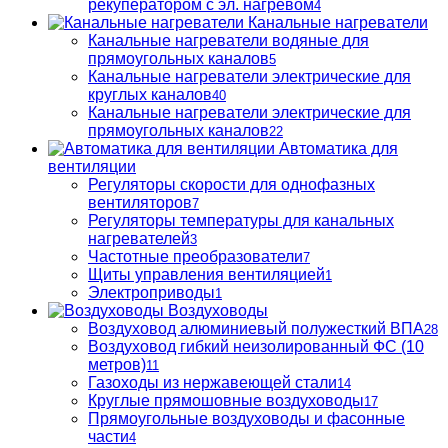
рекуператором с эл. нагревом
4
Канальные нагреватели
Канальные нагреватели водяные для
прямоугольных каналов
5
Канальные нагреватели электрические для
круглых каналов
40
Канальные нагреватели электрические для
прямоугольных каналов
22
Автоматика для
вентиляции
Регуляторы скорости для однофазных
вентиляторов
7
Регуляторы температуры для канальных
нагревателей
3
Частотные преобразователи
7
Щиты управления вентиляцией
1
Электроприводы
1
Воздуховоды
Воздуховод алюминиевый полужесткий ВПА
28
Воздуховод гибкий неизолированный ФС (10
метров)
11
Газоходы из нержавеющей стали
14
Круглые прямошовные воздуховоды
17
Прямоугольные воздуховоды и фасонные
части
4