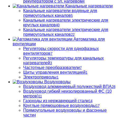
рекуператором с эл. нагревом
4
Канальные нагреватели
Канальные нагреватели водяные для
прямоугольных каналов
5
Канальные нагреватели электрические для
круглых каналов
40
Канальные нагреватели электрические для
прямоугольных каналов
22
Автоматика для
вентиляции
Регуляторы скорости для однофазных
вентиляторов
7
Регуляторы температуры для канальных
нагревателей
3
Частотные преобразователи
7
Щиты управления вентиляцией
1
Электроприводы
1
Воздуховоды
Воздуховод алюминиевый полужесткий ВПА
28
Воздуховод гибкий неизолированный ФС (10
метров)
11
Газоходы из нержавеющей стали
14
Круглые прямошовные воздуховоды
17
Прямоугольные воздуховоды и фасонные
части
4