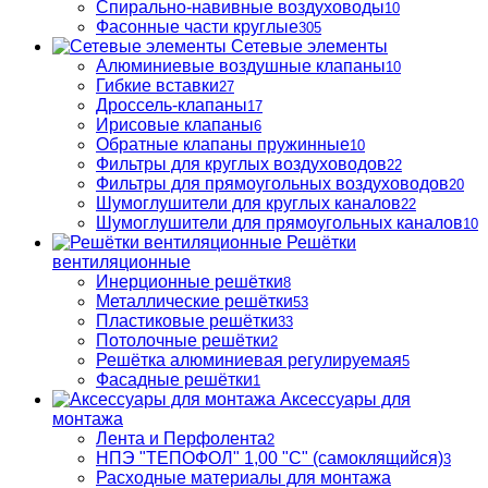
Спирально-навивные воздуховоды
10
Фасонные части круглые
305
Сетевые элементы
Алюминиевые воздушные клапаны
10
Гибкие вставки
27
Дроссель-клапаны
17
Ирисовые клапаны
6
Обратные клапаны пружинные
10
Фильтры для круглых воздуховодов
22
Фильтры для прямоугольных воздуховодов
20
Шумоглушители для круглых каналов
22
Шумоглушители для прямоугольных каналов
10
Решётки
вентиляционные
Инерционные решётки
8
Металлические решётки
53
Пластиковые решётки
33
Потолочные решётки
2
Решётка алюминиевая регулируемая
5
Фасадные решётки
1
Аксессуары для
монтажа
Лента и Перфолента
2
НПЭ "ТЕПОФОЛ" 1,00 "С" (самоклящийся)
3
Расходные материалы для монтажа