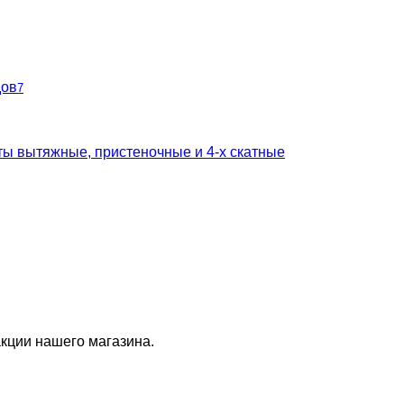
дов
7
ты вытяжные, пристеночные и 4-х скатные
кции нашего магазина.