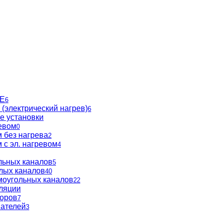
BE
6
(электрический нагрев)
6
е установки
евом
0
 без нагрева
2
 с эл. нагревом
4
льных каналов
5
глых каналов
40
моугольных каналов
22
ляции
торов
7
вателей
3