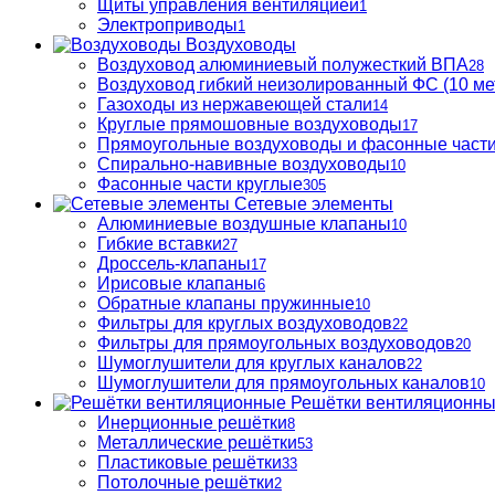
Щиты управления вентиляцией
1
Электроприводы
1
Воздуховоды
Воздуховод алюминиевый полужесткий ВПА
28
Воздуховод гибкий неизолированный ФС (10 ме
Газоходы из нержавеющей стали
14
Круглые прямошовные воздуховоды
17
Прямоугольные воздуховоды и фасонные част
Спирально-навивные воздуховоды
10
Фасонные части круглые
305
Сетевые элементы
Алюминиевые воздушные клапаны
10
Гибкие вставки
27
Дроссель-клапаны
17
Ирисовые клапаны
6
Обратные клапаны пружинные
10
Фильтры для круглых воздуховодов
22
Фильтры для прямоугольных воздуховодов
20
Шумоглушители для круглых каналов
22
Шумоглушители для прямоугольных каналов
10
Решётки вентиляционн
Инерционные решётки
8
Металлические решётки
53
Пластиковые решётки
33
Потолочные решётки
2