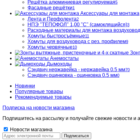
Решётка алюминиевая регулируемая
5
Фасадные решётки
1
Аксессуары для монтажа
Лента и Перфолента
2
НПЭ "ТЕПОФОЛ" 1,00 "С" (самоклящийся)
3
Расходные материалы для монтажа воздухово
Хомуты быстросъёмные
11
Хомуты для воздуховода с рез. профилем
9
Хомуты червячные
10
Зон
Анемостаты
Дымоходы
Сэндвич нержавейка - нержавейка 0.5 мм
70
Сэндвич оцинковка - оцинковка 0.5 мм
0
Новинки
Популярные товары
Рекомендуемые товары
Подписка на новости магазина
Подпишитесь на рассылку и получайте свежие новости и а
Новости магазина