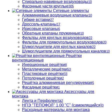
Спирально-навивные воздуховоды
10
Фасонные части круглые
305
Сетевые элементы
Алюминиевые воздушные клапаны
10
Гибкие вставки
27
Дроссель-клапаны
17
Ирисовые клапаны
6
Обратные клапаны пружинные
10
Фильтры для круглых воздуховодов
22
Фильтры для прямоугольных воздуховодов
20
Шумоглушители для круглых каналов
22
Шумоглушители для прямоугольных каналов
10
Решётки
вентиляционные
Инерционные решётки
8
Металлические решётки
53
Пластиковые решётки
33
Потолочные решётки
2
Решётка алюминиевая регулируемая
5
Фасадные решётки
1
Аксессуары для
монтажа
Лента и Перфолента
2
НПЭ "ТЕПОФОЛ" 1,00 "С" (самоклящийся)
3
Расходные материалы для монтажа