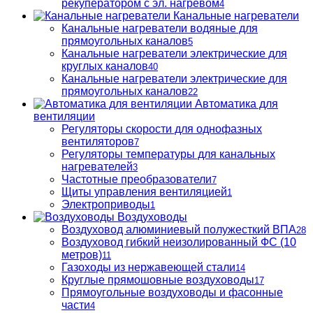
рекуператором с эл. нагревом
4
Канальные нагреватели
Канальные нагреватели водяные для
прямоугольных каналов
5
Канальные нагреватели электрические для
круглых каналов
40
Канальные нагреватели электрические для
прямоугольных каналов
22
Автоматика для
вентиляции
Регуляторы скорости для однофазных
вентиляторов
7
Регуляторы температуры для канальных
нагревателей
3
Частотные преобразователи
7
Щиты управления вентиляцией
1
Электроприводы
1
Воздуховоды
Воздуховод алюминиевый полужесткий ВПА
28
Воздуховод гибкий неизолированный ФС (10
метров)
11
Газоходы из нержавеющей стали
14
Круглые прямошовные воздуховоды
17
Прямоугольные воздуховоды и фасонные
части
4