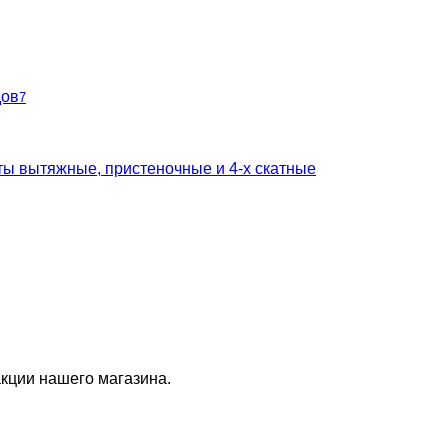
дов
7
ты вытяжные, пристеночные и 4-х скатные
кции нашего магазина.