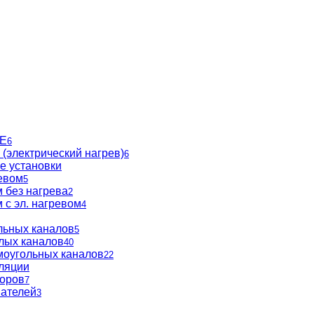
BE
6
(электрический нагрев)
6
е установки
евом
5
 без нагрева
2
 с эл. нагревом
4
льных каналов
5
глых каналов
40
моугольных каналов
22
ляции
торов
7
вателей
3