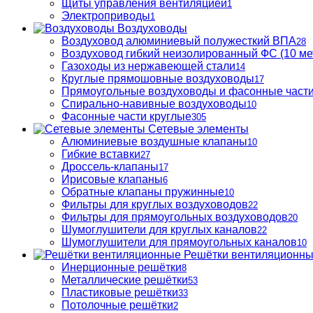
Щиты управления вентиляцией
1
Электроприводы
1
Воздуховоды
Воздуховод алюминиевый полужесткий ВПА
28
Воздуховод гибкий неизолированный ФС (10 ме
Газоходы из нержавеющей стали
14
Круглые прямошовные воздуховоды
17
Прямоугольные воздуховоды и фасонные част
Спирально-навивные воздуховоды
10
Фасонные части круглые
305
Сетевые элементы
Алюминиевые воздушные клапаны
10
Гибкие вставки
27
Дроссель-клапаны
17
Ирисовые клапаны
6
Обратные клапаны пружинные
10
Фильтры для круглых воздуховодов
22
Фильтры для прямоугольных воздуховодов
20
Шумоглушители для круглых каналов
22
Шумоглушители для прямоугольных каналов
10
Решётки вентиляционн
Инерционные решётки
8
Металлические решётки
53
Пластиковые решётки
33
Потолочные решётки
2