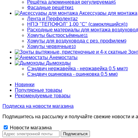
Решётка алюминиевая регулируемая
5
Фасадные решётки
1
Аксессуары для монтажа
Лента и Перфолента
2
НПЭ "ТЕПОФОЛ" 1,00 "С" (самоклящийся)
3
Расходные материалы для монтажа воздухово
Хомуты быстросъёмные
11
Хомуты для воздуховода с рез. профилем
9
Хомуты червячные
10
Зон
Анемостаты
Дымоходы
Сэндвич нержавейка - нержавейка 0.5 мм
70
Сэндвич оцинковка - оцинковка 0.5 мм
0
Новинки
Популярные товары
Рекомендуемые товары
Подписка на новости магазина
Подпишитесь на рассылку и получайте свежие новости и а
Новости магазина