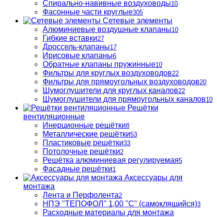
Спирально-навивные воздуховоды
10
Фасонные части круглые
305
Сетевые элементы
Алюминиевые воздушные клапаны
10
Гибкие вставки
27
Дроссель-клапаны
17
Ирисовые клапаны
6
Обратные клапаны пружинные
10
Фильтры для круглых воздуховодов
22
Фильтры для прямоугольных воздуховодов
20
Шумоглушители для круглых каналов
22
Шумоглушители для прямоугольных каналов
10
Решётки
вентиляционные
Инерционные решётки
8
Металлические решётки
53
Пластиковые решётки
33
Потолочные решётки
2
Решётка алюминиевая регулируемая
5
Фасадные решётки
1
Аксессуары для
монтажа
Лента и Перфолента
2
НПЭ "ТЕПОФОЛ" 1,00 "С" (самоклящийся)
3
Расходные материалы для монтажа