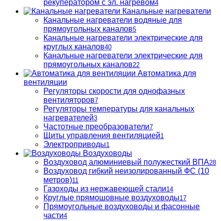
рекуператором с эл. нагревом
4
Канальные нагреватели
Канальные нагреватели водяные для
прямоугольных каналов
5
Канальные нагреватели электрические для
круглых каналов
40
Канальные нагреватели электрические для
прямоугольных каналов
22
Автоматика для
вентиляции
Регуляторы скорости для однофазных
вентиляторов
7
Регуляторы температуры для канальных
нагревателей
3
Частотные преобразователи
7
Щиты управления вентиляцией
1
Электроприводы
1
Воздуховоды
Воздуховод алюминиевый полужесткий ВПА
28
Воздуховод гибкий неизолированный ФС (10
метров)
11
Газоходы из нержавеющей стали
14
Круглые прямошовные воздуховоды
17
Прямоугольные воздуховоды и фасонные
части
4