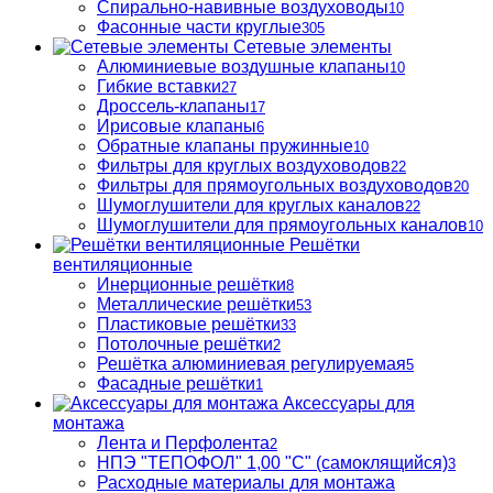
Спирально-навивные воздуховоды
10
Фасонные части круглые
305
Сетевые элементы
Алюминиевые воздушные клапаны
10
Гибкие вставки
27
Дроссель-клапаны
17
Ирисовые клапаны
6
Обратные клапаны пружинные
10
Фильтры для круглых воздуховодов
22
Фильтры для прямоугольных воздуховодов
20
Шумоглушители для круглых каналов
22
Шумоглушители для прямоугольных каналов
10
Решётки
вентиляционные
Инерционные решётки
8
Металлические решётки
53
Пластиковые решётки
33
Потолочные решётки
2
Решётка алюминиевая регулируемая
5
Фасадные решётки
1
Аксессуары для
монтажа
Лента и Перфолента
2
НПЭ "ТЕПОФОЛ" 1,00 "С" (самоклящийся)
3
Расходные материалы для монтажа