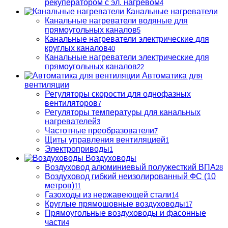
рекуператором с эл. нагревом
4
Канальные нагреватели
Канальные нагреватели водяные для
прямоугольных каналов
5
Канальные нагреватели электрические для
круглых каналов
40
Канальные нагреватели электрические для
прямоугольных каналов
22
Автоматика для
вентиляции
Регуляторы скорости для однофазных
вентиляторов
7
Регуляторы температуры для канальных
нагревателей
3
Частотные преобразователи
7
Щиты управления вентиляцией
1
Электроприводы
1
Воздуховоды
Воздуховод алюминиевый полужесткий ВПА
28
Воздуховод гибкий неизолированный ФС (10
метров)
11
Газоходы из нержавеющей стали
14
Круглые прямошовные воздуховоды
17
Прямоугольные воздуховоды и фасонные
части
4