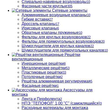
Спирально-навивные воздуховоды
10
Фасонные части круглые
305
Сетевые элементы
Алюминиевые воздушные клапаны
10
Гибкие вставки
27
Дроссель-клапаны
17
Ирисовые клапаны
6
Обратные клапаны пружинные
10
Фильтры для круглых воздуховодов
22
Фильтры для прямоугольных воздуховодов
20
Шумоглушители для круглых каналов
22
Шумоглушители для прямоугольных каналов
10
Решётки
вентиляционные
Инерционные решётки
8
Металлические решётки
53
Пластиковые решётки
33
Потолочные решётки
2
Решётка алюминиевая регулируемая
5
Фасадные решётки
1
Аксессуары для
монтажа
Лента и Перфолента
2
НПЭ "ТЕПОФОЛ" 1,00 "С" (самоклящийся)
3
Расходные материалы для монтажа