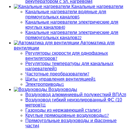
рекуператором с эл. нагревом
4
Канальные нагреватели
Канальные нагреватели водяные для
прямоугольных каналов
5
Канальные нагреватели электрические для
круглых каналов
40
Канальные нагреватели электрические для
прямоугольных каналов
22
Автоматика для
вентиляции
Регуляторы скорости для однофазных
вентиляторов
7
Регуляторы температуры для канальных
нагревателей
3
Частотные преобразователи
7
Щиты управления вентиляцией
1
Электроприводы
1
Воздуховоды
Воздуховод алюминиевый полужесткий ВПА
28
Воздуховод гибкий неизолированный ФС (10
метров)
11
Газоходы из нержавеющей стали
14
Круглые прямошовные воздуховоды
17
Прямоугольные воздуховоды и фасонные
части
4