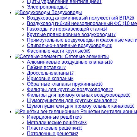
Щиты управления вентиляцией
1
Электроприводы
1
Воздуховоды
Воздуховод алюминиевый полужесткий ВПА
28
Воздуховод гибкий неизолированный ФС (10 ме
Газоходы из нержавеющей стали
14
Круглые прямошовные воздуховоды
17
Прямоугольные воздуховоды и фасонные част
Спирально-навивные воздуховоды
10
Фасонные части круглые
305
Сетевые элементы
Алюминиевые воздушные клапаны
10
Гибкие вставки
27
Дроссель-клапаны
17
Ирисовые клапаны
6
Обратные клапаны пружинные
10
Фильтры для круглых воздуховодов
22
Фильтры для прямоугольных воздуховодов
20
Шумоглушители для круглых каналов
22
Шумоглушители для прямоугольных каналов
10
Решётки вентиляционн
Инерционные решётки
8
Металлические решётки
53
Пластиковые решётки
33
Потолочные решётки
2