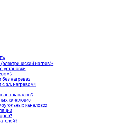
BE
6
(электрический нагрев)
6
е установки
евом
5
 без нагрева
2
 с эл. нагревом
4
льных каналов
5
глых каналов
40
моугольных каналов
22
ляции
торов
7
вателей
3