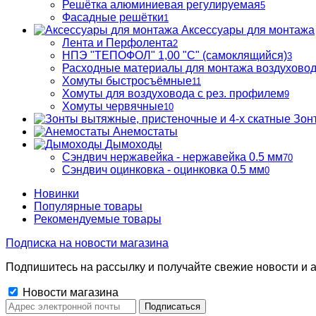
Решётка алюминиевая регулируемая
5
Фасадные решётки
1
Аксессуары для монтажа
Лента и Перфолента
2
НПЭ "ТЕПОФОЛ" 1,00 "С" (самоклящийся)
3
Расходные материалы для монтажа воздухово
Хомуты быстросъёмные
11
Хомуты для воздуховода с рез. профилем
9
Хомуты червячные
10
Зон
Анемостаты
Дымоходы
Сэндвич нержавейка - нержавейка 0.5 мм
70
Сэндвич оцинковка - оцинковка 0.5 мм
0
Новинки
Популярные товары
Рекомендуемые товары
Подписка на новости магазина
Подпишитесь на рассылку и получайте свежие новости и а
Новости магазина