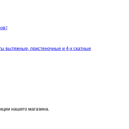
дов
7
ты вытяжные, пристеночные и 4-х скатные
кции нашего магазина.