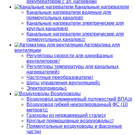
рекуператором с эл. нагревом
4
Канальные нагреватели
Канальные нагреватели водяные для
прямоугольных каналов
5
Канальные нагреватели электрические для
круглых каналов
40
Канальные нагреватели электрические для
прямоугольных каналов
22
Автоматика для
вентиляции
Регуляторы скорости для однофазных
вентиляторов
7
Регуляторы температуры для канальных
нагревателей
3
Частотные преобразователи
7
Щиты управления вентиляцией
1
Электроприводы
1
Воздуховоды
Воздуховод алюминиевый полужесткий ВПА
28
Воздуховод гибкий неизолированный ФС (10
метров)
11
Газоходы из нержавеющей стали
14
Круглые прямошовные воздуховоды
17
Прямоугольные воздуховоды и фасонные
части
4