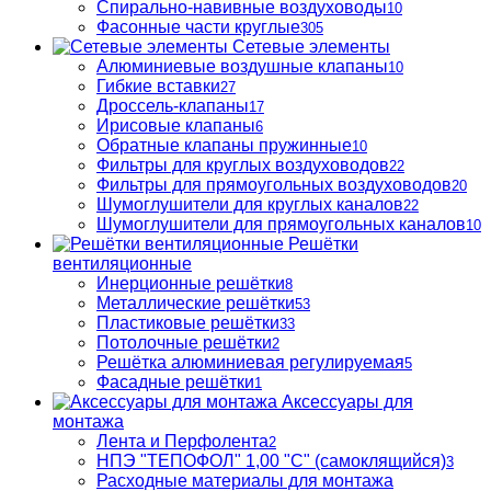
Спирально-навивные воздуховоды
10
Фасонные части круглые
305
Сетевые элементы
Алюминиевые воздушные клапаны
10
Гибкие вставки
27
Дроссель-клапаны
17
Ирисовые клапаны
6
Обратные клапаны пружинные
10
Фильтры для круглых воздуховодов
22
Фильтры для прямоугольных воздуховодов
20
Шумоглушители для круглых каналов
22
Шумоглушители для прямоугольных каналов
10
Решётки
вентиляционные
Инерционные решётки
8
Металлические решётки
53
Пластиковые решётки
33
Потолочные решётки
2
Решётка алюминиевая регулируемая
5
Фасадные решётки
1
Аксессуары для
монтажа
Лента и Перфолента
2
НПЭ "ТЕПОФОЛ" 1,00 "С" (самоклящийся)
3
Расходные материалы для монтажа