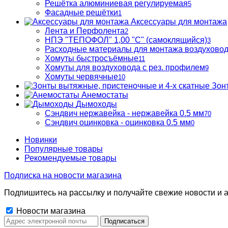
Решётка алюминиевая регулируемая
5
Фасадные решётки
1
Аксессуары для монтажа
Лента и Перфолента
2
НПЭ "ТЕПОФОЛ" 1,00 "С" (самоклящийся)
3
Расходные материалы для монтажа воздухово
Хомуты быстросъёмные
11
Хомуты для воздуховода с рез. профилем
9
Хомуты червячные
10
Зон
Анемостаты
Дымоходы
Сэндвич нержавейка - нержавейка 0.5 мм
70
Сэндвич оцинковка - оцинковка 0.5 мм
0
Новинки
Популярные товары
Рекомендуемые товары
Подписка на новости магазина
Подпишитесь на рассылку и получайте свежие новости и а
Новости магазина