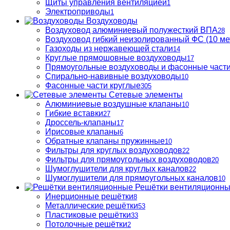
Щиты управления вентиляцией
1
Электроприводы
1
Воздуховоды
Воздуховод алюминиевый полужесткий ВПА
28
Воздуховод гибкий неизолированный ФС (10 ме
Газоходы из нержавеющей стали
14
Круглые прямошовные воздуховоды
17
Прямоугольные воздуховоды и фасонные част
Спирально-навивные воздуховоды
10
Фасонные части круглые
305
Сетевые элементы
Алюминиевые воздушные клапаны
10
Гибкие вставки
27
Дроссель-клапаны
17
Ирисовые клапаны
6
Обратные клапаны пружинные
10
Фильтры для круглых воздуховодов
22
Фильтры для прямоугольных воздуховодов
20
Шумоглушители для круглых каналов
22
Шумоглушители для прямоугольных каналов
10
Решётки вентиляционн
Инерционные решётки
8
Металлические решётки
53
Пластиковые решётки
33
Потолочные решётки
2