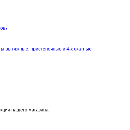
дов
7
ты вытяжные, пристеночные и 4-х скатные
кции нашего магазина.