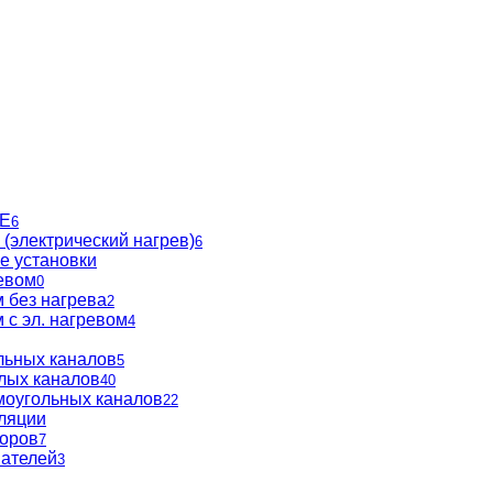
BE
6
(электрический нагрев)
6
е установки
евом
0
 без нагрева
2
 с эл. нагревом
4
льных каналов
5
глых каналов
40
моугольных каналов
22
ляции
торов
7
вателей
3