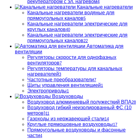
рекуператором с эл. нагревом
4
Канальные нагреватели
Канальные нагреватели водяные для
прямоугольных каналов
5
Канальные нагреватели электрические для
круглых каналов
40
Канальные нагреватели электрические для
прямоугольных каналов
22
Автоматика для
вентиляции
Регуляторы скорости для однофазных
вентиляторов
7
Регуляторы температуры для канальных
нагревателей
3
Частотные преобразователи
7
Щиты управления вентиляцией
1
Электроприводы
1
Воздуховоды
Воздуховод алюминиевый полужесткий ВПА
28
Воздуховод гибкий неизолированный ФС (10
метров)
11
Газоходы из нержавеющей стали
14
Круглые прямошовные воздуховоды
17
Прямоугольные воздуховоды и фасонные
части
4