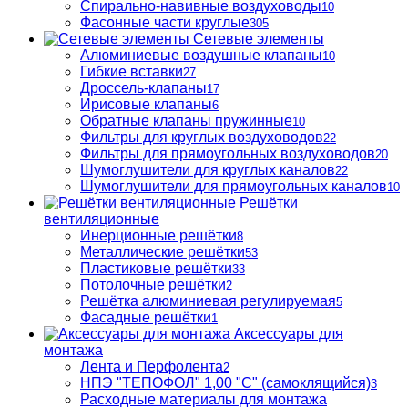
Спирально-навивные воздуховоды
10
Фасонные части круглые
305
Сетевые элементы
Алюминиевые воздушные клапаны
10
Гибкие вставки
27
Дроссель-клапаны
17
Ирисовые клапаны
6
Обратные клапаны пружинные
10
Фильтры для круглых воздуховодов
22
Фильтры для прямоугольных воздуховодов
20
Шумоглушители для круглых каналов
22
Шумоглушители для прямоугольных каналов
10
Решётки
вентиляционные
Инерционные решётки
8
Металлические решётки
53
Пластиковые решётки
33
Потолочные решётки
2
Решётка алюминиевая регулируемая
5
Фасадные решётки
1
Аксессуары для
монтажа
Лента и Перфолента
2
НПЭ "ТЕПОФОЛ" 1,00 "С" (самоклящийся)
3
Расходные материалы для монтажа