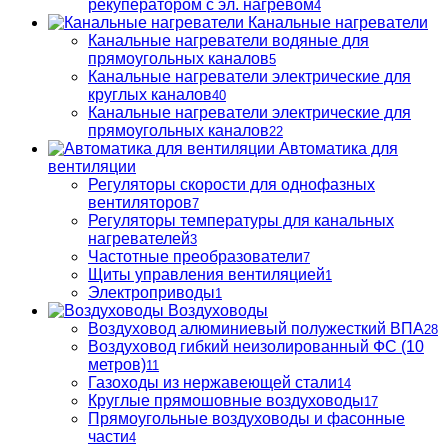
рекуператором с эл. нагревом
4
Канальные нагреватели
Канальные нагреватели водяные для
прямоугольных каналов
5
Канальные нагреватели электрические для
круглых каналов
40
Канальные нагреватели электрические для
прямоугольных каналов
22
Автоматика для
вентиляции
Регуляторы скорости для однофазных
вентиляторов
7
Регуляторы температуры для канальных
нагревателей
3
Частотные преобразователи
7
Щиты управления вентиляцией
1
Электроприводы
1
Воздуховоды
Воздуховод алюминиевый полужесткий ВПА
28
Воздуховод гибкий неизолированный ФС (10
метров)
11
Газоходы из нержавеющей стали
14
Круглые прямошовные воздуховоды
17
Прямоугольные воздуховоды и фасонные
части
4