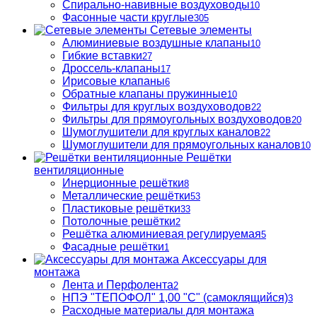
Спирально-навивные воздуховоды
10
Фасонные части круглые
305
Сетевые элементы
Алюминиевые воздушные клапаны
10
Гибкие вставки
27
Дроссель-клапаны
17
Ирисовые клапаны
6
Обратные клапаны пружинные
10
Фильтры для круглых воздуховодов
22
Фильтры для прямоугольных воздуховодов
20
Шумоглушители для круглых каналов
22
Шумоглушители для прямоугольных каналов
10
Решётки
вентиляционные
Инерционные решётки
8
Металлические решётки
53
Пластиковые решётки
33
Потолочные решётки
2
Решётка алюминиевая регулируемая
5
Фасадные решётки
1
Аксессуары для
монтажа
Лента и Перфолента
2
НПЭ "ТЕПОФОЛ" 1,00 "С" (самоклящийся)
3
Расходные материалы для монтажа