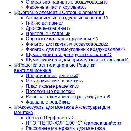
Спирально-навивные воздуховоды
10
Фасонные части круглые
305
Сетевые элементы
Алюминиевые воздушные клапаны
10
Гибкие вставки
27
Дроссель-клапаны
17
Ирисовые клапаны
6
Обратные клапаны пружинные
10
Фильтры для круглых воздуховодов
22
Фильтры для прямоугольных воздуховодов
20
Шумоглушители для круглых каналов
22
Шумоглушители для прямоугольных каналов
10
Решётки
вентиляционные
Инерционные решётки
8
Металлические решётки
53
Пластиковые решётки
33
Потолочные решётки
2
Решётка алюминиевая регулируемая
5
Фасадные решётки
1
Аксессуары для
монтажа
Лента и Перфолента
2
НПЭ "ТЕПОФОЛ" 1,00 "С" (самоклящийся)
3
Расходные материалы для монтажа