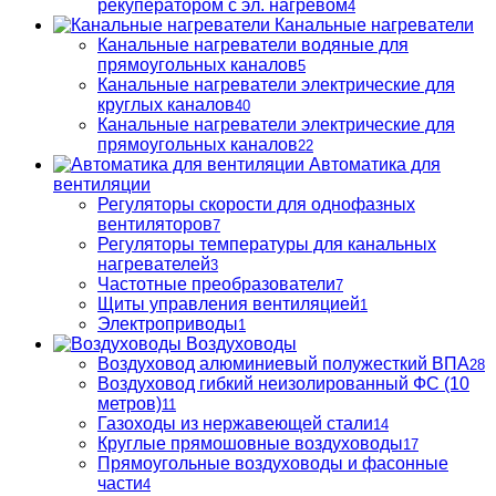
рекуператором с эл. нагревом
4
Канальные нагреватели
Канальные нагреватели водяные для
прямоугольных каналов
5
Канальные нагреватели электрические для
круглых каналов
40
Канальные нагреватели электрические для
прямоугольных каналов
22
Автоматика для
вентиляции
Регуляторы скорости для однофазных
вентиляторов
7
Регуляторы температуры для канальных
нагревателей
3
Частотные преобразователи
7
Щиты управления вентиляцией
1
Электроприводы
1
Воздуховоды
Воздуховод алюминиевый полужесткий ВПА
28
Воздуховод гибкий неизолированный ФС (10
метров)
11
Газоходы из нержавеющей стали
14
Круглые прямошовные воздуховоды
17
Прямоугольные воздуховоды и фасонные
части
4