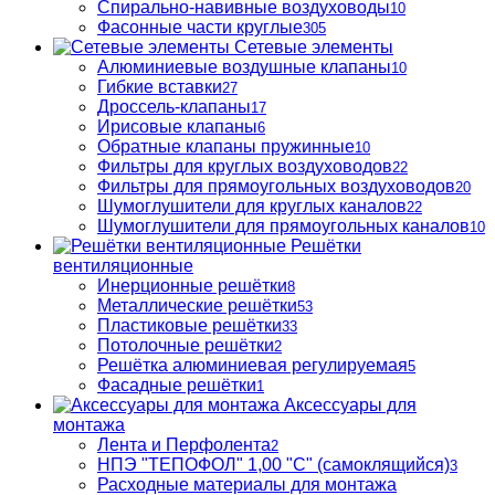
Спирально-навивные воздуховоды
10
Фасонные части круглые
305
Сетевые элементы
Алюминиевые воздушные клапаны
10
Гибкие вставки
27
Дроссель-клапаны
17
Ирисовые клапаны
6
Обратные клапаны пружинные
10
Фильтры для круглых воздуховодов
22
Фильтры для прямоугольных воздуховодов
20
Шумоглушители для круглых каналов
22
Шумоглушители для прямоугольных каналов
10
Решётки
вентиляционные
Инерционные решётки
8
Металлические решётки
53
Пластиковые решётки
33
Потолочные решётки
2
Решётка алюминиевая регулируемая
5
Фасадные решётки
1
Аксессуары для
монтажа
Лента и Перфолента
2
НПЭ "ТЕПОФОЛ" 1,00 "С" (самоклящийся)
3
Расходные материалы для монтажа