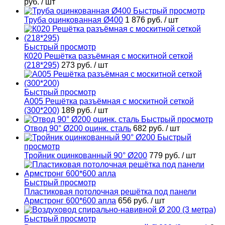
руб.
/ шт
Быстрый просмотр
Труба оцинкованная Ø400
1 876 руб.
/ шт
Быстрый просмотр
К020 Решётка разъёмная с москитной сеткой
(218*295)
273 руб.
/ шт
Быстрый просмотр
А005 Решётка разъёмная с москитной сеткой
(300*200)
189 руб.
/ шт
Быстрый просмотр
Отвод 90° Ø200 оцинк. сталь
682 руб.
/ шт
Быстрый
просмотр
Тройник оцинкованный 90° Ø200
779 руб.
/ шт
Быстрый просмотр
Пластиковая потолочная решётка под панели
Армстронг 600*600 апла
656 руб.
/ шт
Быстрый просмотр