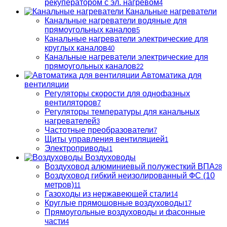
рекуператором с эл. нагревом
4
Канальные нагреватели
Канальные нагреватели водяные для
прямоугольных каналов
5
Канальные нагреватели электрические для
круглых каналов
40
Канальные нагреватели электрические для
прямоугольных каналов
22
Автоматика для
вентиляции
Регуляторы скорости для однофазных
вентиляторов
7
Регуляторы температуры для канальных
нагревателей
3
Частотные преобразователи
7
Щиты управления вентиляцией
1
Электроприводы
1
Воздуховоды
Воздуховод алюминиевый полужесткий ВПА
28
Воздуховод гибкий неизолированный ФС (10
метров)
11
Газоходы из нержавеющей стали
14
Круглые прямошовные воздуховоды
17
Прямоугольные воздуховоды и фасонные
части
4