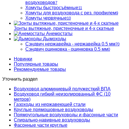
воздуховодов
7
Хомуты быстросъёмные
11
Хомуты для воздуховода с рез. профилем
9
Хомуты червячные
10
Зонты вытяжные, пристеночные и 4-х скатные
Анемостаты
Дымоходы
Сэндвич нержавейка - нержавейка 0.5 мм
70
Сэндвич оцинковка - оцинковка 0.5 мм
0
Новинки
Популярные товары
Рекомендуемые товары
Уточнить раздел
Воздуховод алюминиевый полужесткий ВПА
Воздуховод гибкий неизолированный ФС (10
метров)
Газоходы из нержавеющей стали
Круглые прямошовные воздуховоды
Прямоугольные воздуховоды и фасонные части
Спирально-навивные воздуховоды
Фасонные части круглые