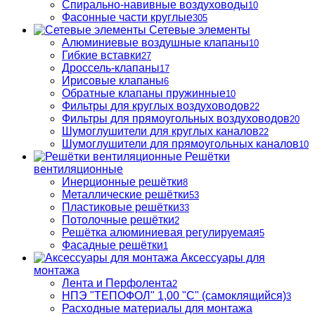
Спирально-навивные воздуховоды
10
Фасонные части круглые
305
Сетевые элементы
Алюминиевые воздушные клапаны
10
Гибкие вставки
27
Дроссель-клапаны
17
Ирисовые клапаны
6
Обратные клапаны пружинные
10
Фильтры для круглых воздуховодов
22
Фильтры для прямоугольных воздуховодов
20
Шумоглушители для круглых каналов
22
Шумоглушители для прямоугольных каналов
10
Решётки
вентиляционные
Инерционные решётки
8
Металлические решётки
53
Пластиковые решётки
33
Потолочные решётки
2
Решётка алюминиевая регулируемая
5
Фасадные решётки
1
Аксессуары для
монтажа
Лента и Перфолента
2
НПЭ "ТЕПОФОЛ" 1,00 "С" (самоклящийся)
3
Расходные материалы для монтажа