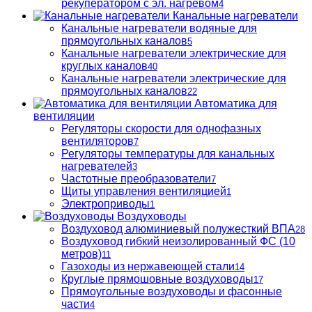
рекуператором с эл. нагревом
4
Канальные нагреватели
Канальные нагреватели водяные для
прямоугольных каналов
5
Канальные нагреватели электрические для
круглых каналов
40
Канальные нагреватели электрические для
прямоугольных каналов
22
Автоматика для
вентиляции
Регуляторы скорости для однофазных
вентиляторов
7
Регуляторы температуры для канальных
нагревателей
3
Частотные преобразователи
7
Щиты управления вентиляцией
1
Электроприводы
1
Воздуховоды
Воздуховод алюминиевый полужесткий ВПА
28
Воздуховод гибкий неизолированный ФС (10
метров)
11
Газоходы из нержавеющей стали
14
Круглые прямошовные воздуховоды
17
Прямоугольные воздуховоды и фасонные
части
4