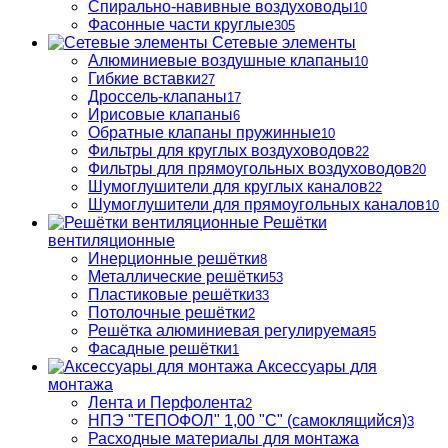
Спирально-навивные воздуховоды
10
Фасонные части круглые
305
Сетевые элементы
Алюминиевые воздушные клапаны
10
Гибкие вставки
27
Дроссель-клапаны
17
Ирисовые клапаны
6
Обратные клапаны пружинные
10
Фильтры для круглых воздуховодов
22
Фильтры для прямоугольных воздуховодов
20
Шумоглушители для круглых каналов
22
Шумоглушители для прямоугольных каналов
10
Решётки
вентиляционные
Инерционные решётки
8
Металлические решётки
53
Пластиковые решётки
33
Потолочные решётки
2
Решётка алюминиевая регулируемая
5
Фасадные решётки
1
Аксессуары для
монтажа
Лента и Перфолента
2
НПЭ "ТЕПОФОЛ" 1,00 "С" (самоклящийся)
3
Расходные материалы для монтажа