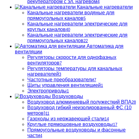
рекуператором с эл. нагревом
4
Канальные нагреватели
Канальные нагреватели водяные для
прямоугольных каналов
5
Канальные нагреватели электрические для
круглых каналов
40
Канальные нагреватели электрические для
прямоугольных каналов
22
Автоматика для
вентиляции
Регуляторы скорости для однофазных
вентиляторов
7
Регуляторы температуры для канальных
нагревателей
3
Частотные преобразователи
7
Щиты управления вентиляцией
1
Электроприводы
1
Воздуховоды
Воздуховод алюминиевый полужесткий ВПА
28
Воздуховод гибкий неизолированный ФС (10
метров)
11
Газоходы из нержавеющей стали
14
Круглые прямошовные воздуховоды
17
Прямоугольные воздуховоды и фасонные
части
4