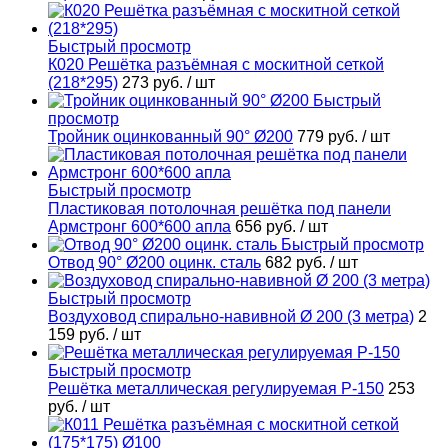
Быстрый просмотр
К020 Решётка разъёмная с москитной сеткой
(218*295)
273 руб.
/ шт
Быстрый
просмотр
Тройник оцинкованный 90° Ø200
779 руб.
/ шт
Быстрый просмотр
Пластиковая потолочная решётка под панели
Армстронг 600*600 апла
656 руб.
/ шт
Быстрый просмотр
Отвод 90° Ø200 оцинк. сталь
682 руб.
/ шт
Быстрый просмотр
Воздуховод спирально-навивной Ø 200 (3 метра)
2
159 руб.
/ шт
Быстрый просмотр
Решётка металлическая регулируемая Р-150
253
руб.
/ шт