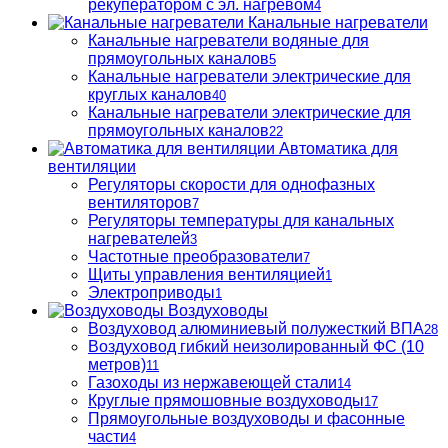
рекуператором с эл. нагревом
4
Канальные нагреватели
Канальные нагреватели водяные для
прямоугольных каналов
5
Канальные нагреватели электрические для
круглых каналов
40
Канальные нагреватели электрические для
прямоугольных каналов
22
Автоматика для
вентиляции
Регуляторы скорости для однофазных
вентиляторов
7
Регуляторы температуры для канальных
нагревателей
3
Частотные преобразователи
7
Щиты управления вентиляцией
1
Электроприводы
1
Воздуховоды
Воздуховод алюминиевый полужесткий ВПА
28
Воздуховод гибкий неизолированный ФС (10
метров)
11
Газоходы из нержавеющей стали
14
Круглые прямошовные воздуховоды
17
Прямоугольные воздуховоды и фасонные
части
4