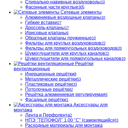
Спирально-навивные воздуховоды
10
Фасонные части круглые
305
Сетевые элементы
Алюминиевые воздушные клапаны
10
Гибкие вставки
27
Дроссель-клапаны
17
Ирисовые клапаны
6
Обратные клапаны пружинные
10
Фильтры для круглых воздуховодов
22
Фильтры для прямоугольных воздуховодов
20
Шумоглушители для круглых каналов
22
Шумоглушители для прямоугольных каналов
10
Решётки
вентиляционные
Инерционные решётки
8
Металлические решётки
53
Пластиковые решётки
33
Потолочные решётки
2
Решётка алюминиевая регулируемая
5
Фасадные решётки
1
Аксессуары для
монтажа
Лента и Перфолента
2
НПЭ "ТЕПОФОЛ" 1,00 "С" (самоклящийся)
3
Расходные материалы для монтажа