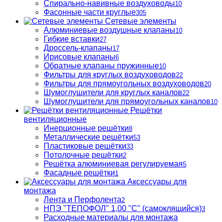
Спирально-навивные воздуховоды
10
Фасонные части круглые
305
Сетевые элементы
Алюминиевые воздушные клапаны
10
Гибкие вставки
27
Дроссель-клапаны
17
Ирисовые клапаны
6
Обратные клапаны пружинные
10
Фильтры для круглых воздуховодов
22
Фильтры для прямоугольных воздуховодов
20
Шумоглушители для круглых каналов
22
Шумоглушители для прямоугольных каналов
10
Решётки
вентиляционные
Инерционные решётки
8
Металлические решётки
53
Пластиковые решётки
33
Потолочные решётки
2
Решётка алюминиевая регулируемая
5
Фасадные решётки
1
Аксессуары для
монтажа
Лента и Перфолента
2
НПЭ "ТЕПОФОЛ" 1,00 "С" (самоклящийся)
3
Расходные материалы для монтажа