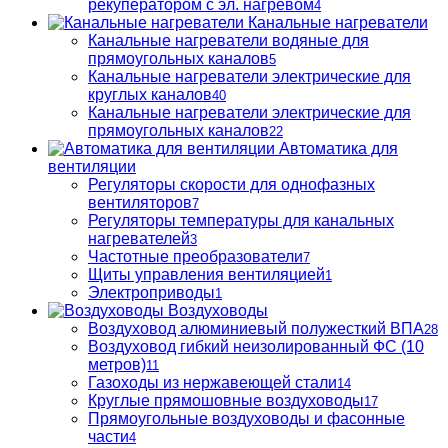
рекуператором с эл. нагревом
4
Канальные нагреватели
Канальные нагреватели водяные для
прямоугольных каналов
5
Канальные нагреватели электрические для
круглых каналов
40
Канальные нагреватели электрические для
прямоугольных каналов
22
Автоматика для
вентиляции
Регуляторы скорости для однофазных
вентиляторов
7
Регуляторы температуры для канальных
нагревателей
3
Частотные преобразователи
7
Щиты управления вентиляцией
1
Электроприводы
1
Воздуховоды
Воздуховод алюминиевый полужесткий ВПА
28
Воздуховод гибкий неизолированный ФС (10
метров)
11
Газоходы из нержавеющей стали
14
Круглые прямошовные воздуховоды
17
Прямоугольные воздуховоды и фасонные
части
4