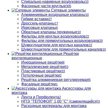
Спирально-навивные воздуховоды
10
Фасонные части круглые
305
Сетевые элементы
Алюминиевые воздушные клапаны
10
Гибкие вставки
27
Дроссель-клапаны
17
Ирисовые клапаны
6
Обратные клапаны пружинные
10
Фильтры для круглых воздуховодов
22
Фильтры для прямоугольных воздуховодов
20
Шумоглушители для круглых каналов
22
Шумоглушители для прямоугольных каналов
10
Решётки
вентиляционные
Инерционные решётки
8
Металлические решётки
53
Пластиковые решётки
33
Потолочные решётки
2
Решётка алюминиевая регулируемая
5
Фасадные решётки
1
Аксессуары для
монтажа
Лента и Перфолента
2
НПЭ "ТЕПОФОЛ" 1,00 "С" (самоклящийся)
3
Расходные материалы для монтажа