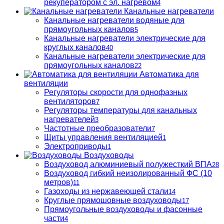
рекуператором с эл. нагревом
4
Канальные нагреватели
Канальные нагреватели водяные для
прямоугольных каналов
5
Канальные нагреватели электрические для
круглых каналов
40
Канальные нагреватели электрические для
прямоугольных каналов
22
Автоматика для
вентиляции
Регуляторы скорости для однофазных
вентиляторов
7
Регуляторы температуры для канальных
нагревателей
3
Частотные преобразователи
7
Щиты управления вентиляцией
1
Электроприводы
1
Воздуховоды
Воздуховод алюминиевый полужесткий ВПА
28
Воздуховод гибкий неизолированный ФС (10
метров)
11
Газоходы из нержавеющей стали
14
Круглые прямошовные воздуховоды
17
Прямоугольные воздуховоды и фасонные
части
4