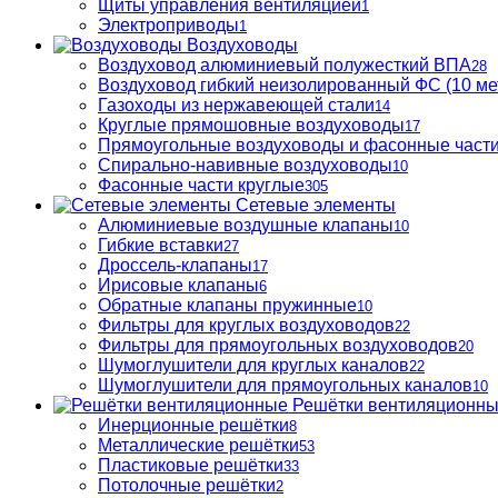
Щиты управления вентиляцией
1
Электроприводы
1
Воздуховоды
Воздуховод алюминиевый полужесткий ВПА
28
Воздуховод гибкий неизолированный ФС (10 ме
Газоходы из нержавеющей стали
14
Круглые прямошовные воздуховоды
17
Прямоугольные воздуховоды и фасонные част
Спирально-навивные воздуховоды
10
Фасонные части круглые
305
Сетевые элементы
Алюминиевые воздушные клапаны
10
Гибкие вставки
27
Дроссель-клапаны
17
Ирисовые клапаны
6
Обратные клапаны пружинные
10
Фильтры для круглых воздуховодов
22
Фильтры для прямоугольных воздуховодов
20
Шумоглушители для круглых каналов
22
Шумоглушители для прямоугольных каналов
10
Решётки вентиляционн
Инерционные решётки
8
Металлические решётки
53
Пластиковые решётки
33
Потолочные решётки
2