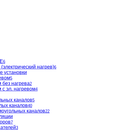
BE
6
(электрический нагрев)
6
е установки
евом
5
 без нагрева
2
 с эл. нагревом
4
льных каналов
5
глых каналов
40
моугольных каналов
22
ляции
торов
7
вателей
3