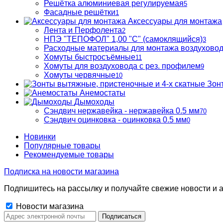
Решётка алюминиевая регулируемая
5
Фасадные решётки
1
Аксессуары для монтажа
Лента и Перфолента
2
НПЭ "ТЕПОФОЛ" 1,00 "С" (самоклящийся)
3
Расходные материалы для монтажа воздухово
Хомуты быстросъёмные
11
Хомуты для воздуховода с рез. профилем
9
Хомуты червячные
10
Зон
Анемостаты
Дымоходы
Сэндвич нержавейка - нержавейка 0.5 мм
70
Сэндвич оцинковка - оцинковка 0.5 мм
0
Новинки
Популярные товары
Рекомендуемые товары
Подписка на новости магазина
Подпишитесь на рассылку и получайте свежие новости и а
Новости магазина