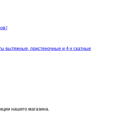
дов
7
ты вытяжные, пристеночные и 4-х скатные
кции нашего магазина.