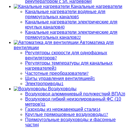
рекуператором с эл. нагревом
4
Канальные нагреватели
Канальные нагреватели водяные для
прямоугольных каналов
5
Канальные нагреватели электрические для
круглых каналов
40
Канальные нагреватели электрические для
прямоугольных каналов
22
Автоматика для
вентиляции
Регуляторы скорости для однофазных
вентиляторов
7
Регуляторы температуры для канальных
нагревателей
3
Частотные преобразователи
7
Щиты управления вентиляцией
1
Электроприводы
1
Воздуховоды
Воздуховод алюминиевый полужесткий ВПА
28
Воздуховод гибкий неизолированный ФС (10
метров)
11
Газоходы из нержавеющей стали
14
Круглые прямошовные воздуховоды
17
Прямоугольные воздуховоды и фасонные
части
4