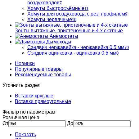
воздуховодов
7
Хомуты быстросъёмные
11
Хомуты для воздуховода с рез. профилем
9
Хомуты червячные
10
Зонты вытяжные, пристеночные и 4-х скатные
Анемостаты
Дымоходы
Сэндвич нержавейка - нержавейка 0.5 мм
70
Сэндвич оцинковка - оцинковка 0.5 мм
0
Новинки
Популярные товары
Рекомендуемые товары
Уточнить раздел
Вставки круглые
Вставки прямоугольные
Фильтр по параметрам
Розничная цена
От
До
Показать