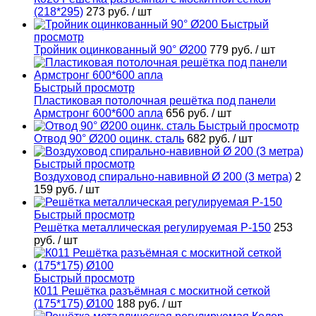
(218*295)
273 руб.
/ шт
Быстрый
просмотр
Тройник оцинкованный 90° Ø200
779 руб.
/ шт
Быстрый просмотр
Пластиковая потолочная решётка под панели
Армстронг 600*600 апла
656 руб.
/ шт
Быстрый просмотр
Отвод 90° Ø200 оцинк. сталь
682 руб.
/ шт
Быстрый просмотр
Воздуховод спирально-навивной Ø 200 (3 метра)
2
159 руб.
/ шт
Быстрый просмотр
Решётка металлическая регулируемая Р-150
253
руб.
/ шт
Быстрый просмотр
К011 Решётка разъёмная с москитной сеткой
(175*175) Ø100
188 руб.
/ шт