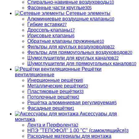
Спирально-навивные воздуховоды
10
Фасонные части круглые
305
Сетевые элементы
Алюминиевые воздушные клапаны
10
Гибкие вставки
27
Дроссель-клапаны
17
Ирисовые клапаны
6
Обратные клапаны пружинные
10
Фильтры для круглых воздуховодов
22
Фильтры для прямоугольных воздуховодов
20
Шумоглушители для круглых каналов
22
Шумоглушители для прямоугольных каналов
10
Решётки
вентиляционные
Инерционные решётки
8
Металлические решётки
53
Пластиковые решётки
33
Потолочные решётки
2
Решётка алюминиевая регулируемая
5
Фасадные решётки
1
Аксессуары для
монтажа
Лента и Перфолента
2
НПЭ "ТЕПОФОЛ" 1,00 "С" (самоклящийся)
3
Расходные материалы для монтажа