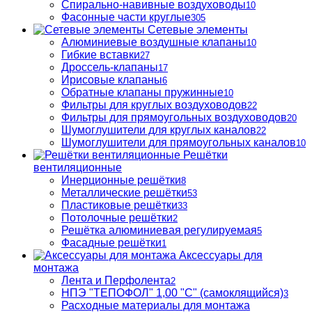
Спирально-навивные воздуховоды
10
Фасонные части круглые
305
Сетевые элементы
Алюминиевые воздушные клапаны
10
Гибкие вставки
27
Дроссель-клапаны
17
Ирисовые клапаны
6
Обратные клапаны пружинные
10
Фильтры для круглых воздуховодов
22
Фильтры для прямоугольных воздуховодов
20
Шумоглушители для круглых каналов
22
Шумоглушители для прямоугольных каналов
10
Решётки
вентиляционные
Инерционные решётки
8
Металлические решётки
53
Пластиковые решётки
33
Потолочные решётки
2
Решётка алюминиевая регулируемая
5
Фасадные решётки
1
Аксессуары для
монтажа
Лента и Перфолента
2
НПЭ "ТЕПОФОЛ" 1,00 "С" (самоклящийся)
3
Расходные материалы для монтажа