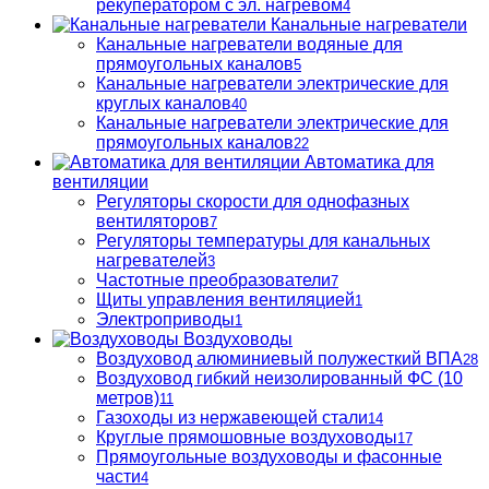
рекуператором с эл. нагревом
4
Канальные нагреватели
Канальные нагреватели водяные для
прямоугольных каналов
5
Канальные нагреватели электрические для
круглых каналов
40
Канальные нагреватели электрические для
прямоугольных каналов
22
Автоматика для
вентиляции
Регуляторы скорости для однофазных
вентиляторов
7
Регуляторы температуры для канальных
нагревателей
3
Частотные преобразователи
7
Щиты управления вентиляцией
1
Электроприводы
1
Воздуховоды
Воздуховод алюминиевый полужесткий ВПА
28
Воздуховод гибкий неизолированный ФС (10
метров)
11
Газоходы из нержавеющей стали
14
Круглые прямошовные воздуховоды
17
Прямоугольные воздуховоды и фасонные
части
4