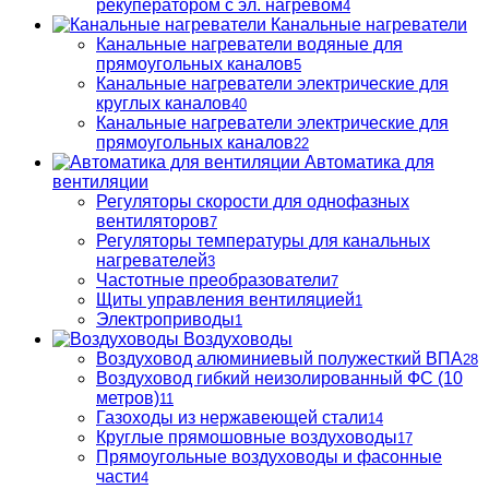
рекуператором с эл. нагревом
4
Канальные нагреватели
Канальные нагреватели водяные для
прямоугольных каналов
5
Канальные нагреватели электрические для
круглых каналов
40
Канальные нагреватели электрические для
прямоугольных каналов
22
Автоматика для
вентиляции
Регуляторы скорости для однофазных
вентиляторов
7
Регуляторы температуры для канальных
нагревателей
3
Частотные преобразователи
7
Щиты управления вентиляцией
1
Электроприводы
1
Воздуховоды
Воздуховод алюминиевый полужесткий ВПА
28
Воздуховод гибкий неизолированный ФС (10
метров)
11
Газоходы из нержавеющей стали
14
Круглые прямошовные воздуховоды
17
Прямоугольные воздуховоды и фасонные
части
4