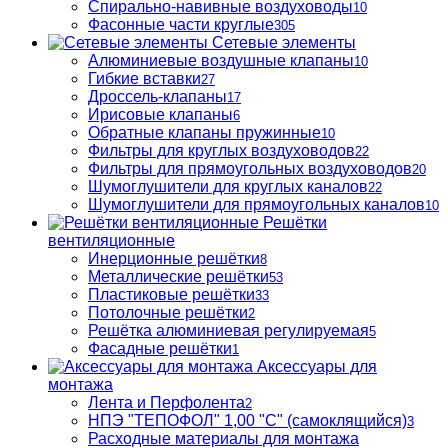
Спирально-навивные воздуховоды
10
Фасонные части круглые
305
Сетевые элементы
Алюминиевые воздушные клапаны
10
Гибкие вставки
27
Дроссель-клапаны
17
Ирисовые клапаны
6
Обратные клапаны пружинные
10
Фильтры для круглых воздуховодов
22
Фильтры для прямоугольных воздуховодов
20
Шумоглушители для круглых каналов
22
Шумоглушители для прямоугольных каналов
10
Решётки
вентиляционные
Инерционные решётки
8
Металлические решётки
53
Пластиковые решётки
33
Потолочные решётки
2
Решётка алюминиевая регулируемая
5
Фасадные решётки
1
Аксессуары для
монтажа
Лента и Перфолента
2
НПЭ "ТЕПОФОЛ" 1,00 "С" (самоклящийся)
3
Расходные материалы для монтажа