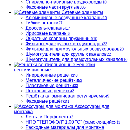
Спирально-навивные воздуховоды
10
Фасонные части круглые
305
Сетевые элементы
Алюминиевые воздушные клапаны
10
Гибкие вставки
27
Дроссель-клапаны
17
Ирисовые клапаны
6
Обратные клапаны пружинные
10
Фильтры для круглых воздуховодов
22
Фильтры для прямоугольных воздуховодов
20
Шумоглушители для круглых каналов
22
Шумоглушители для прямоугольных каналов
10
Решётки
вентиляционные
Инерционные решётки
8
Металлические решётки
53
Пластиковые решётки
33
Потолочные решётки
2
Решётка алюминиевая регулируемая
5
Фасадные решётки
1
Аксессуары для
монтажа
Лента и Перфолента
2
НПЭ "ТЕПОФОЛ" 1,00 "С" (самоклящийся)
3
Расходные материалы для монтажа