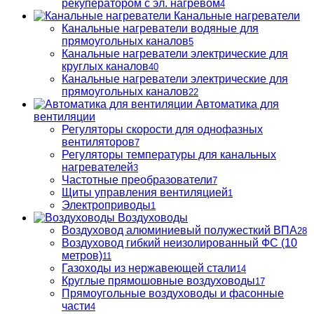
рекуператором с эл. нагревом
4
Канальные нагреватели
Канальные нагреватели водяные для
прямоугольных каналов
5
Канальные нагреватели электрические для
круглых каналов
40
Канальные нагреватели электрические для
прямоугольных каналов
22
Автоматика для
вентиляции
Регуляторы скорости для однофазных
вентиляторов
7
Регуляторы температуры для канальных
нагревателей
3
Частотные преобразователи
7
Щиты управления вентиляцией
1
Электроприводы
1
Воздуховоды
Воздуховод алюминиевый полужесткий ВПА
28
Воздуховод гибкий неизолированный ФС (10
метров)
11
Газоходы из нержавеющей стали
14
Круглые прямошовные воздуховоды
17
Прямоугольные воздуховоды и фасонные
части
4