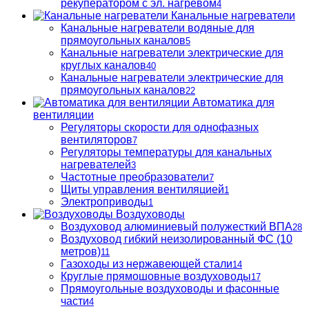
рекуператором с эл. нагревом
4
Канальные нагреватели
Канальные нагреватели водяные для
прямоугольных каналов
5
Канальные нагреватели электрические для
круглых каналов
40
Канальные нагреватели электрические для
прямоугольных каналов
22
Автоматика для
вентиляции
Регуляторы скорости для однофазных
вентиляторов
7
Регуляторы температуры для канальных
нагревателей
3
Частотные преобразователи
7
Щиты управления вентиляцией
1
Электроприводы
1
Воздуховоды
Воздуховод алюминиевый полужесткий ВПА
28
Воздуховод гибкий неизолированный ФС (10
метров)
11
Газоходы из нержавеющей стали
14
Круглые прямошовные воздуховоды
17
Прямоугольные воздуховоды и фасонные
части
4