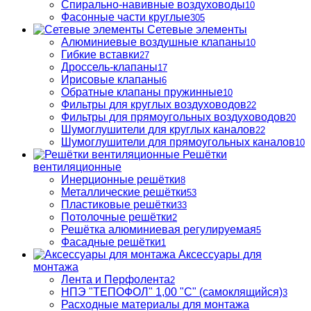
Спирально-навивные воздуховоды
10
Фасонные части круглые
305
Сетевые элементы
Алюминиевые воздушные клапаны
10
Гибкие вставки
27
Дроссель-клапаны
17
Ирисовые клапаны
6
Обратные клапаны пружинные
10
Фильтры для круглых воздуховодов
22
Фильтры для прямоугольных воздуховодов
20
Шумоглушители для круглых каналов
22
Шумоглушители для прямоугольных каналов
10
Решётки
вентиляционные
Инерционные решётки
8
Металлические решётки
53
Пластиковые решётки
33
Потолочные решётки
2
Решётка алюминиевая регулируемая
5
Фасадные решётки
1
Аксессуары для
монтажа
Лента и Перфолента
2
НПЭ "ТЕПОФОЛ" 1,00 "С" (самоклящийся)
3
Расходные материалы для монтажа