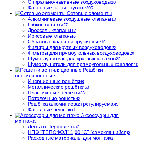
Спирально-навивные воздуховоды
10
Фасонные части круглые
305
Сетевые элементы
Алюминиевые воздушные клапаны
10
Гибкие вставки
27
Дроссель-клапаны
17
Ирисовые клапаны
6
Обратные клапаны пружинные
10
Фильтры для круглых воздуховодов
22
Фильтры для прямоугольных воздуховодов
20
Шумоглушители для круглых каналов
22
Шумоглушители для прямоугольных каналов
10
Решётки
вентиляционные
Инерционные решётки
8
Металлические решётки
53
Пластиковые решётки
33
Потолочные решётки
2
Решётка алюминиевая регулируемая
5
Фасадные решётки
1
Аксессуары для
монтажа
Лента и Перфолента
2
НПЭ "ТЕПОФОЛ" 1,00 "С" (самоклящийся)
3
Расходные материалы для монтажа