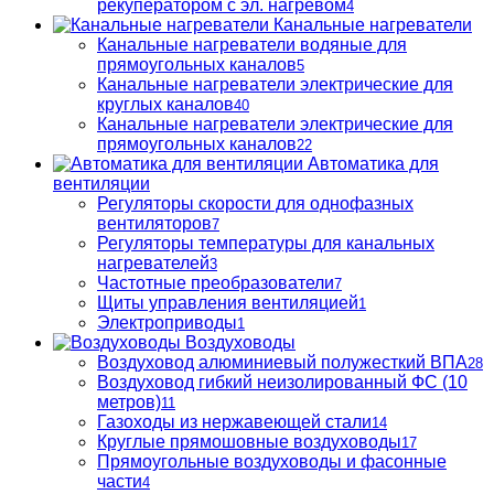
рекуператором с эл. нагревом
4
Канальные нагреватели
Канальные нагреватели водяные для
прямоугольных каналов
5
Канальные нагреватели электрические для
круглых каналов
40
Канальные нагреватели электрические для
прямоугольных каналов
22
Автоматика для
вентиляции
Регуляторы скорости для однофазных
вентиляторов
7
Регуляторы температуры для канальных
нагревателей
3
Частотные преобразователи
7
Щиты управления вентиляцией
1
Электроприводы
1
Воздуховоды
Воздуховод алюминиевый полужесткий ВПА
28
Воздуховод гибкий неизолированный ФС (10
метров)
11
Газоходы из нержавеющей стали
14
Круглые прямошовные воздуховоды
17
Прямоугольные воздуховоды и фасонные
части
4