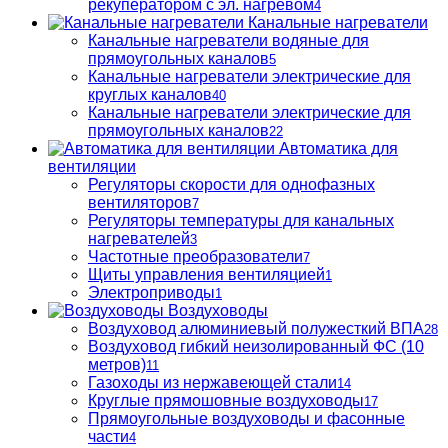
рекуператором с эл. нагревом
4
Канальные нагреватели
Канальные нагреватели водяные для
прямоугольных каналов
5
Канальные нагреватели электрические для
круглых каналов
40
Канальные нагреватели электрические для
прямоугольных каналов
22
Автоматика для
вентиляции
Регуляторы скорости для однофазных
вентиляторов
7
Регуляторы температуры для канальных
нагревателей
3
Частотные преобразователи
7
Щиты управления вентиляцией
1
Электроприводы
1
Воздуховоды
Воздуховод алюминиевый полужесткий ВПА
28
Воздуховод гибкий неизолированный ФС (10
метров)
11
Газоходы из нержавеющей стали
14
Круглые прямошовные воздуховоды
17
Прямоугольные воздуховоды и фасонные
части
4