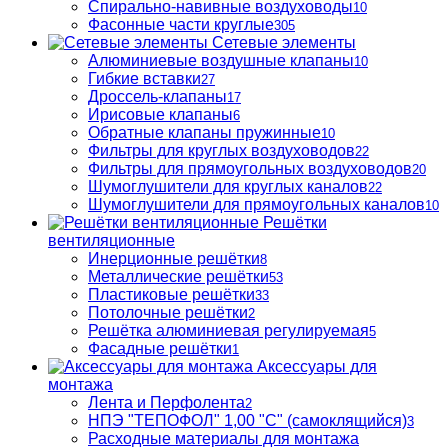
Спирально-навивные воздуховоды
10
Фасонные части круглые
305
Сетевые элементы
Алюминиевые воздушные клапаны
10
Гибкие вставки
27
Дроссель-клапаны
17
Ирисовые клапаны
6
Обратные клапаны пружинные
10
Фильтры для круглых воздуховодов
22
Фильтры для прямоугольных воздуховодов
20
Шумоглушители для круглых каналов
22
Шумоглушители для прямоугольных каналов
10
Решётки
вентиляционные
Инерционные решётки
8
Металлические решётки
53
Пластиковые решётки
33
Потолочные решётки
2
Решётка алюминиевая регулируемая
5
Фасадные решётки
1
Аксессуары для
монтажа
Лента и Перфолента
2
НПЭ "ТЕПОФОЛ" 1,00 "С" (самоклящийся)
3
Расходные материалы для монтажа