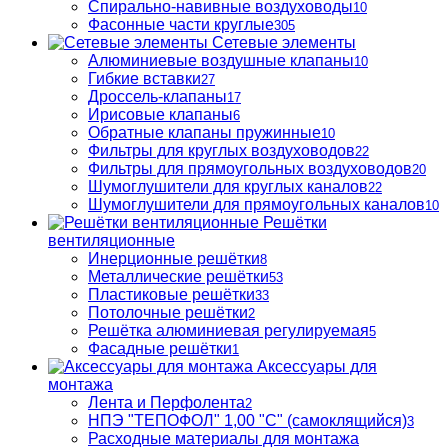
Спирально-навивные воздуховоды
10
Фасонные части круглые
305
Сетевые элементы
Алюминиевые воздушные клапаны
10
Гибкие вставки
27
Дроссель-клапаны
17
Ирисовые клапаны
6
Обратные клапаны пружинные
10
Фильтры для круглых воздуховодов
22
Фильтры для прямоугольных воздуховодов
20
Шумоглушители для круглых каналов
22
Шумоглушители для прямоугольных каналов
10
Решётки
вентиляционные
Инерционные решётки
8
Металлические решётки
53
Пластиковые решётки
33
Потолочные решётки
2
Решётка алюминиевая регулируемая
5
Фасадные решётки
1
Аксессуары для
монтажа
Лента и Перфолента
2
НПЭ "ТЕПОФОЛ" 1,00 "С" (самоклящийся)
3
Расходные материалы для монтажа