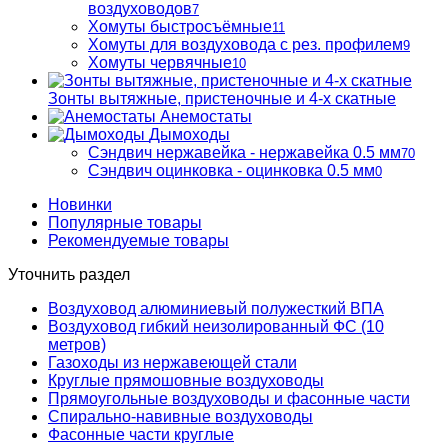
воздуховодов
7
Хомуты быстросъёмные
11
Хомуты для воздуховода с рез. профилем
9
Хомуты червячные
10
Зонты вытяжные, пристеночные и 4-х скатные
Анемостаты
Дымоходы
Сэндвич нержавейка - нержавейка 0.5 мм
70
Сэндвич оцинковка - оцинковка 0.5 мм
0
Новинки
Популярные товары
Рекомендуемые товары
Уточнить раздел
Воздуховод алюминиевый полужесткий ВПА
Воздуховод гибкий неизолированный ФС (10
метров)
Газоходы из нержавеющей стали
Круглые прямошовные воздуховоды
Прямоугольные воздуховоды и фасонные части
Спирально-навивные воздуховоды
Фасонные части круглые