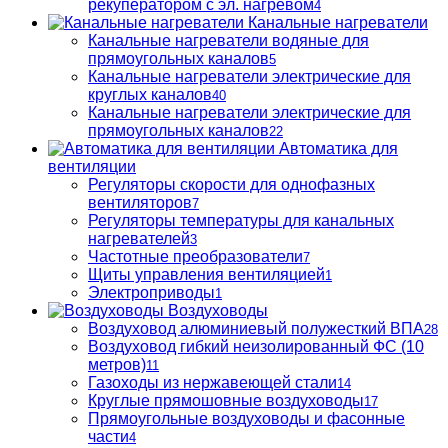
рекуператором с эл. нагревом
4
Канальные нагреватели
Канальные нагреватели водяные для
прямоугольных каналов
5
Канальные нагреватели электрические для
круглых каналов
40
Канальные нагреватели электрические для
прямоугольных каналов
22
Автоматика для
вентиляции
Регуляторы скорости для однофазных
вентиляторов
7
Регуляторы температуры для канальных
нагревателей
3
Частотные преобразователи
7
Щиты управления вентиляцией
1
Электроприводы
1
Воздуховоды
Воздуховод алюминиевый полужесткий ВПА
28
Воздуховод гибкий неизолированный ФС (10
метров)
11
Газоходы из нержавеющей стали
14
Круглые прямошовные воздуховоды
17
Прямоугольные воздуховоды и фасонные
части
4