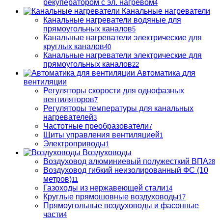
рекуператором с эл. нагревом
4
Канальные нагреватели
Канальные нагреватели водяные для
прямоугольных каналов
5
Канальные нагреватели электрические для
круглых каналов
40
Канальные нагреватели электрические для
прямоугольных каналов
22
Автоматика для
вентиляции
Регуляторы скорости для однофазных
вентиляторов
7
Регуляторы температуры для канальных
нагревателей
3
Частотные преобразователи
7
Щиты управления вентиляцией
1
Электроприводы
1
Воздуховоды
Воздуховод алюминиевый полужесткий ВПА
28
Воздуховод гибкий неизолированный ФС (10
метров)
11
Газоходы из нержавеющей стали
14
Круглые прямошовные воздуховоды
17
Прямоугольные воздуховоды и фасонные
части
4