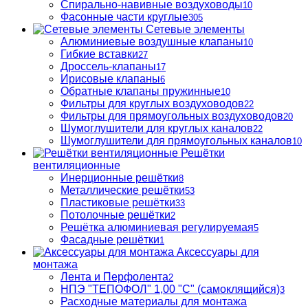
Спирально-навивные воздуховоды
10
Фасонные части круглые
305
Сетевые элементы
Алюминиевые воздушные клапаны
10
Гибкие вставки
27
Дроссель-клапаны
17
Ирисовые клапаны
6
Обратные клапаны пружинные
10
Фильтры для круглых воздуховодов
22
Фильтры для прямоугольных воздуховодов
20
Шумоглушители для круглых каналов
22
Шумоглушители для прямоугольных каналов
10
Решётки
вентиляционные
Инерционные решётки
8
Металлические решётки
53
Пластиковые решётки
33
Потолочные решётки
2
Решётка алюминиевая регулируемая
5
Фасадные решётки
1
Аксессуары для
монтажа
Лента и Перфолента
2
НПЭ "ТЕПОФОЛ" 1,00 "С" (самоклящийся)
3
Расходные материалы для монтажа