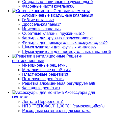
Спирально-навивные воздуховоды
10
Фасонные части круглые
305
Сетевые элементы
Алюминиевые воздушные клапаны
10
Гибкие вставки
27
Дроссель-клапаны
17
Ирисовые клапаны
6
Обратные клапаны пружинные
10
Фильтры для круглых воздуховодов
22
Фильтры для прямоугольных воздуховодов
20
Шумоглушители для круглых каналов
22
Шумоглушители для прямоугольных каналов
10
Решётки
вентиляционные
Инерционные решётки
8
Металлические решётки
53
Пластиковые решётки
33
Потолочные решётки
2
Решётка алюминиевая регулируемая
5
Фасадные решётки
1
Аксессуары для
монтажа
Лента и Перфолента
2
НПЭ "ТЕПОФОЛ" 1,00 "С" (самоклящийся)
3
Расходные материалы для монтажа