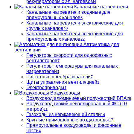
рекуператором с эл. нагревом
4
Канальные нагреватели
Канальные нагреватели водяные для
прямоугольных каналов
5
Канальные нагреватели электрические для
круглых каналов
40
Канальные нагреватели электрические для
прямоугольных каналов
22
Автоматика для
вентиляции
Регуляторы скорости для однофазных
вентиляторов
7
Регуляторы температуры для канальных
нагревателей
3
Частотные преобразователи
7
Щиты управления вентиляцией
1
Электроприводы
1
Воздуховоды
Воздуховод алюминиевый полужесткий ВПА
28
Воздуховод гибкий неизолированный ФС (10
метров)
11
Газоходы из нержавеющей стали
14
Круглые прямошовные воздуховоды
17
Прямоугольные воздуховоды и фасонные
части
4