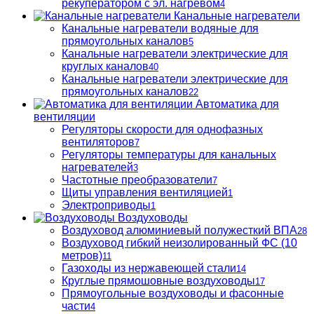
рекуператором с эл. нагревом
4
Канальные нагреватели
Канальные нагреватели водяные для
прямоугольных каналов
5
Канальные нагреватели электрические для
круглых каналов
40
Канальные нагреватели электрические для
прямоугольных каналов
22
Автоматика для
вентиляции
Регуляторы скорости для однофазных
вентиляторов
7
Регуляторы температуры для канальных
нагревателей
3
Частотные преобразователи
7
Щиты управления вентиляцией
1
Электроприводы
1
Воздуховоды
Воздуховод алюминиевый полужесткий ВПА
28
Воздуховод гибкий неизолированный ФС (10
метров)
11
Газоходы из нержавеющей стали
14
Круглые прямошовные воздуховоды
17
Прямоугольные воздуховоды и фасонные
части
4