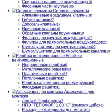
Спирально-навивные воздуховоды
10
Фасонные части круглые
305
Сетевые элементы
Алюминиевые воздушные клапаны
10
Гибкие вставки
27
Дроссель-клапаны
17
Ирисовые клапаны
6
Обратные клапаны пружинные
10
Фильтры для круглых воздуховодов
22
Фильтры для прямоугольных воздуховодов
20
Шумоглушители для круглых каналов
22
Шумоглушители для прямоугольных каналов
10
Решётки
вентиляционные
Инерционные решётки
8
Металлические решётки
53
Пластиковые решётки
33
Потолочные решётки
2
Решётка алюминиевая регулируемая
5
Фасадные решётки
1
Аксессуары для
монтажа
Лента и Перфолента
2
НПЭ "ТЕПОФОЛ" 1,00 "С" (самоклящийся)
3
Расходные материалы для монтажа